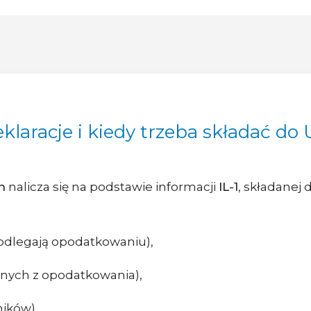
eklaracje i kiedy trzeba składać do
h
nalicza się na podstawie informacji
IL-1
, składanej
podlegają opodatkowaniu),
onych z opodatkowania),
ików).