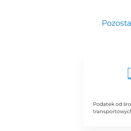
Pozosta
Podatek od śr
transportowyc