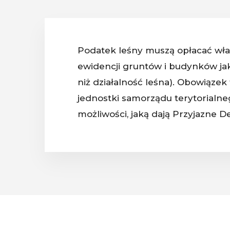
Podatek leśny muszą opłacać właśc
ewidencji gruntów i budynków jak
niż działalność leśna). Obowiąze
jednostki samorządu terytorialneg
możliwości, jaką dają Przyjazne D