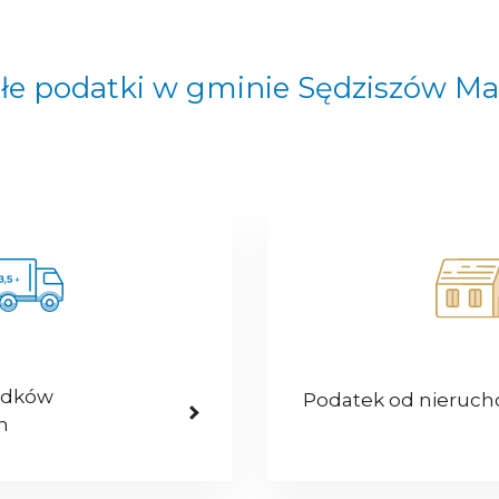
łe podatki w gminie Sędziszów Ma
odków
Podatek od nieruc
h