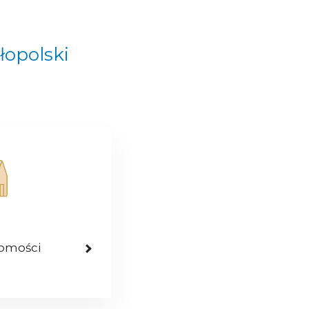
łopolski
homości