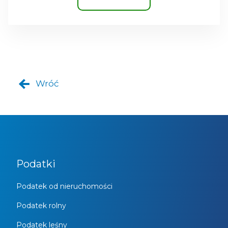
Wróć
Podatki
Podatek od nieruchomości
Podatek rolny
Podatek leśny