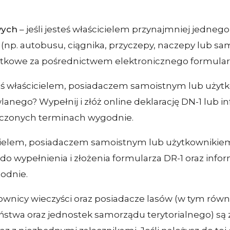
wych
– jeśli jesteś właścicielem przynajmniej jedne
ny (np. autobusu, ciągnika, przyczepy, naczepy lub
kowe za pośrednictwem elektronicznego formularza
eś właścicielem, posiadaczem samoistnym lub uży
nego? Wypełnij i złóż online deklarację DN-1 lub i
naczonych terminach wygodnie.
ścicielem, posiadaczem samoistnym lub użytkowniki
 do wypełnienia i złożenia formularza DR-1 oraz infor
odnie.
kownicy wieczyści oraz posiadacze lasów (w tym rów
stwa oraz jednostek samorządu terytorialnego) są 