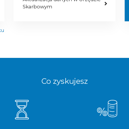
Skarbowym
ku
Co zyskujesz