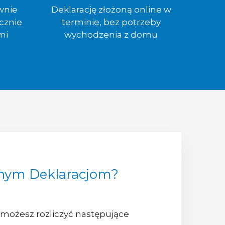
wnie
Deklarację złożoną online w
cznie
terminie, bez potrzeby
mi
wychodzenia z domu
aznym Deklaracjom?
 możesz rozliczyć następujące