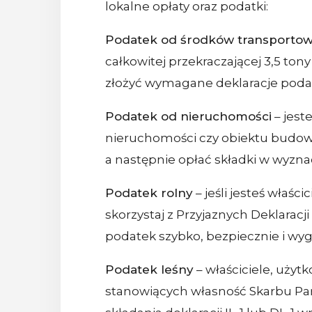
lokalne opłaty oraz podatki:
Podatek od środków transporto
całkowitej przekraczającej 3,5 to
złożyć wymagane deklaracje podat
Podatek od nieruchomości
– jest
nieruchomości czy obiektu budowla
a następnie opłać składki w wyz
Podatek rolny
– jeśli jesteś wła
skorzystaj z Przyjaznych Deklaracji
podatek szybko, bezpiecznie i wyg
Podatek leśny
– właściciele, użyt
stanowiących własność Skarbu Pań