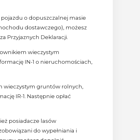
go pojazdu o dopuszczalnej masie
 samochodu dostawczego), możesz
 Przyjaznych Deklaracji.
tkownikiem wieczystym
nformację IN-1 o nieruchomościach,
em wieczystym gruntów rolnych,
mację IR-1. Następnie opłać
nież posiadacze lasów
zobowiązani do wypełniania i