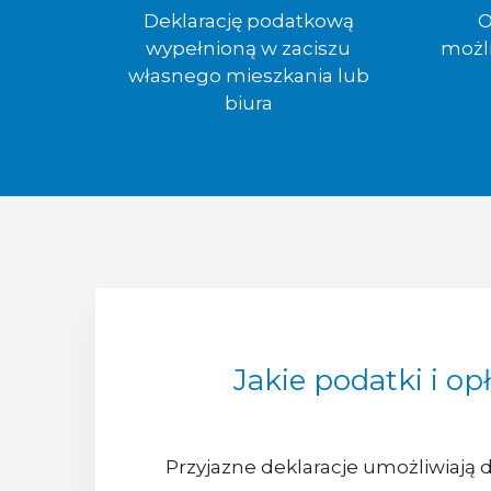
Deklarację podatkową
O
wypełnioną w zaciszu
możl
własnego mieszkania lub
biura
Jakie podatki i o
Przyjazne deklaracje umożliwiają 