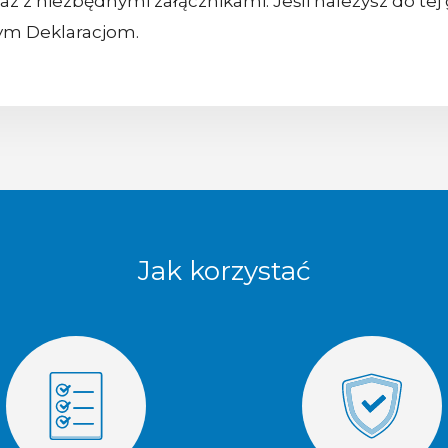
wraz z niezbędnymi załącznikami. Jeśli należysz do t
nym Deklaracjom.
Jak korzystać