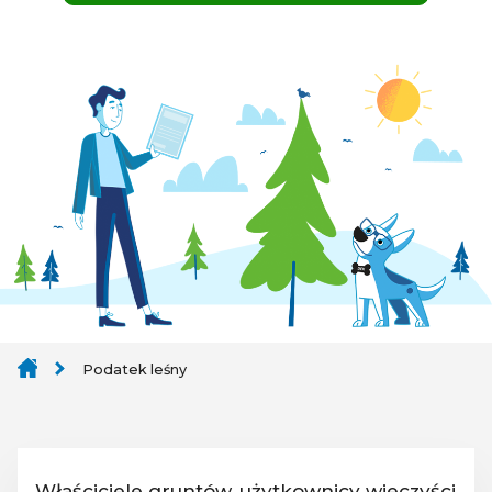
Podatek leśny
Właściciele gruntów, użytkownicy wieczyści