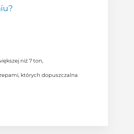
niu?
ększej niż 7 ton,
czepami, których dopuszczalna