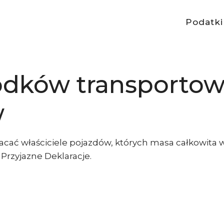
Podatki
odków transporto
w
acać właściciele pojazdów, których masa całkowita 
Przyjazne Deklaracje.