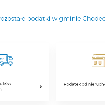
ozostałe podatki w gminie Chode
odków
Podatek od nieruc
h