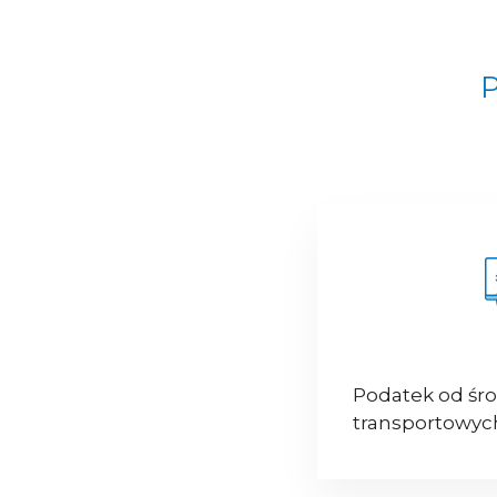
P
Podatek od śr
transportowyc