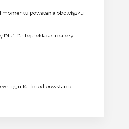
od momentu powstania obowiązku
ję
DL-1
. Do tej deklaracji należy
 w ciągu 14 dni od powstania