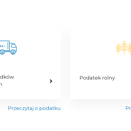
odków
Podatek rolny
h
Przeczytaj o podatku
Pr