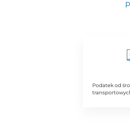
P
Podatek od śr
transportowyc