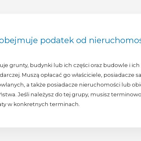
 obejmuje podatek od nieruchomoś
 grunty, budynki lub ich części oraz budowle i ich c
rczej. Muszą opłacać go właściciele, posiadacze sa
wlanych, a także posiadacze nieruchomości lub o
stwa. Jeśli należysz do tej grupy, musisz termino
aty w konkretnych terminach.