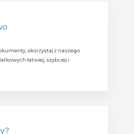
wo
okumenty, skorzystaj z naszego
tkowych łatwiej, szybciej i
wy?