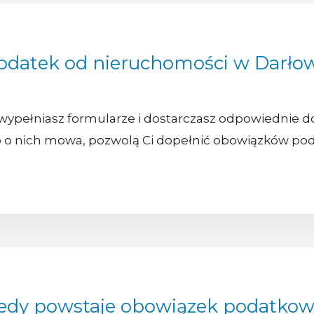
odatek od nieruchomości w Darło
ypełniasz formularze i dostarczasz odpowiednie d
bo o nich mowa, pozwolą Ci dopełnić obowiązków poda
edy powstaje obowiązek podatko