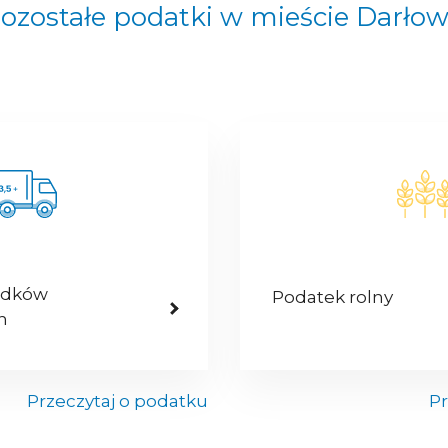
ozostałe podatki w mieście Darło
odków
Podatek rolny
h
Przeczytaj o podatku
Pr