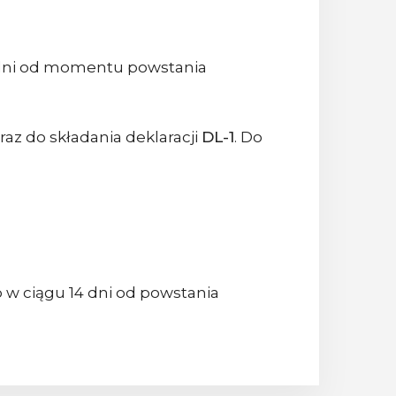
dni od momentu powstania
az do składania deklaracji
DL-1
. Do
 w ciągu 14 dni od powstania