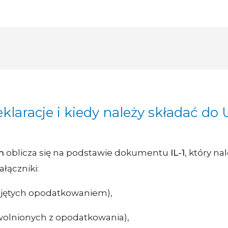
eklaracje i kiedy należy składać do
h
oblicza się na podstawie dokumentu
IL-1
, który n
łączniki:
objętych opodatkowaniem),
zwolnionych z opodatkowania),