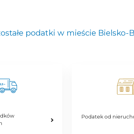
ostałe podatki w mieście Bielsko-B
odków
Podatek od nieruc
h