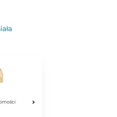
iała
homości