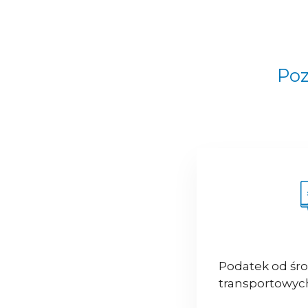
Poz
Podatek od śr
transportowyc