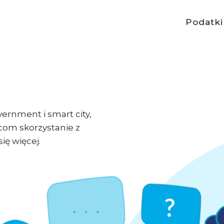
Podatki
ernment i smart city,
com skorzystanie z
ię więcej.