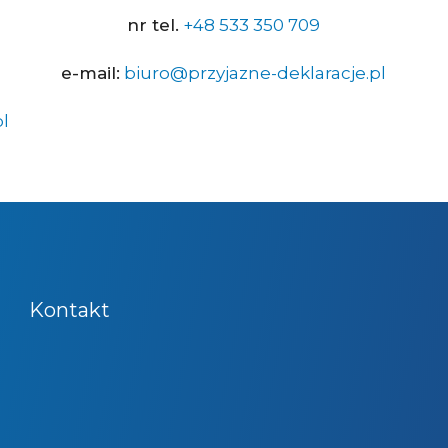
nr tel.
+48 533 350 709
e-mail:
biuro@przyjazne-deklaracje.pl
l
Kontakt