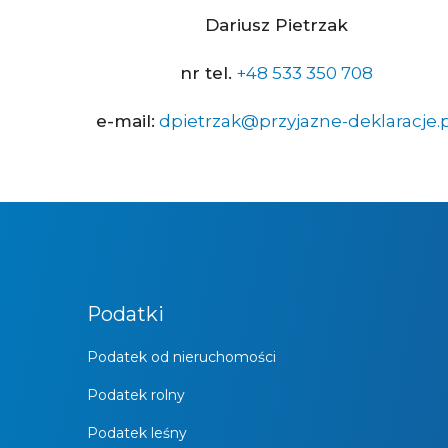
Dariusz Pietrzak
nr tel.
+48 533 350 708
e-mail:
dpietrzak@przyjazne-deklaracje.p
Podatki
Podatek od nieruchomości
Podatek rolny
Podatek leśny