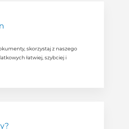
n
okumenty, skorzystaj z naszego
tkowych łatwiej, szybciej i
wy?