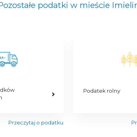
Pozostałe podatki w mieście Imieli
odków
Podatek rolny
h
Przeczytaj o podatku
Pr