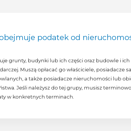
 obejmuje podatek od nieruchomoś
 grunty, budynki lub ich części oraz budowle i ich c
rczej. Muszą opłacać go właściciele, posiadacze sa
wlanych, a także posiadacze nieruchomości lub o
stwa. Jeśli należysz do tej grupy, musisz termino
aty w konkretnych terminach.