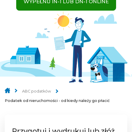
WYPEŁNIJ IN-1 LUB DN-1 ONLINE
ABC podatków
Podatek od nieruchomości - od kiedy należy go płacić
Przygotuj i wydrukuj lub złóż