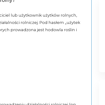
rolny?
ciciel lub użytkownik użytków rolnych,
ałalności rolniczej. Pod hasłem „użytek
tórych prowadzona jest hodowla roślin i
rowadzeniu działalności rolniczej (np.