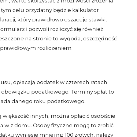
dem, warto skorzystać z możliwości złożenia
W tym celu przydatny będzie kalkulator
laracji, który prawidłowo oszacuje stawki,
ormularz i pozwoli rozliczyć się również
szczone na stronie to wygoda, oszczędność
ieprawidłowym rozliczeniem.
tusu, opłacają podatek w czterech ratach
ia obowiązku podatkowego. Terminy spłat to
stopada danego roku podatkowego.
 większość innych, można opłacić osobiście
 w z domu. Osoby fizyczne mogą to zrobić
datku wyniesie mniej niż 100 złotych, należy