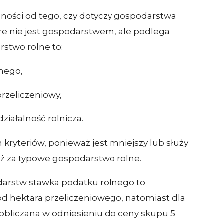
żności od tego, czy dotyczy gospodarstwa
re nie jest gospodarstwem, ale podlega
stwo rolne to:
lnego,
przeliczeniowy,
iałalność rolnicza.
ch kryteriów, ponieważ jest mniejszy lub służy
niż za typowe gospodarstwo rolne.
arstw stawka podatku rolnego to
 od hektara przeliczeniowego, natomiast dla
 obliczana w odniesieniu do ceny skupu 5