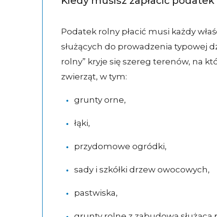
Kiedy musisz zapłacić podatek 
Podatek rolny płacić musi każdy właś
służących do prowadzenia typowej dzi
rolny” kryje się szereg terenów, na k
zwierząt, w tym:
grunty orne,
łąki,
przydomowe ogródki,
sady i szkółki drzew owocowych,
pastwiska,
grunty rolne z zabudową służącą p