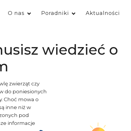
O nas
Poradniki
Aktualności
usisz wiedzieć o
ym
lę zwierząt czy
ów do poniesionych
ny. Choć mowa o
są inne niż w
czonych pod
ze informacje