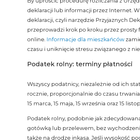
By uprościć procedurę rozliczania z Urzę
deklaracji lub informacji przez Internet. 
deklaracji, czyli narzędzie Przyjaznych Dek
przeprowadzi krok po kroku przez prosty f
online.
Informacje dla mieszkańców
zamie
czasu i uniknięcie stresu związanego z n
Podatek rolny: terminy płatności
Wszyscy podatnicy, niezależnie od ich sta
rocznie, proporcjonalnie do czasu trwan
15 marca, 15 maja, 15 września oraz 15 li
Podatek rolny, podobnie jak zdecydowaną
gotówką lub przelewem, bez wychodzenia
także na drodze inkasa. Jeśli wysokość po