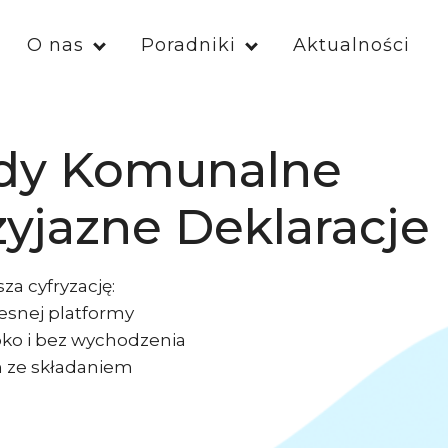
O nas
Poradniki
Aktualności
ady Komunalne
yjazne Deklaracje
a cyfryzację:
esnej platformy
ybko i bez wychodzenia
 ze składaniem