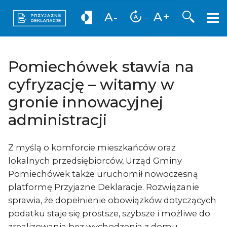
Otwórz 
A+
A-
Pomiechówek stawia na
cyfryzację – witamy w
gronie innowacyjnej
administracji
Z myślą o komforcie mieszkańców oraz
lokalnych przedsiębiorców, Urząd Gminy
Pomiechówek także uruchomił nowoczesną
platformę Przyjazne Deklaracje. Rozwiązanie
sprawia, że dopełnienie obowiązków dotyczących
podatku staje się prostsze, szybsze i możliwe do
zrealizowania bez wychodzenia z domu.