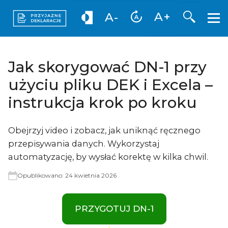
Otwórz 
A+
A-
Jak skorygować DN-1 przy
użyciu pliku DEK i Excela –
instrukcja krok po kroku
Obejrzyj video i zobacz, jak uniknąć ręcznego
przepisywania danych. Wykorzystaj
automatyzację, by wysłać korektę w kilka chwil.
Opublikowano:
24 kwietnia 2026
PRZYGOTUJ DN-1